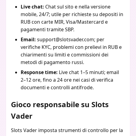
Live chat:
Chat sul sito e nella versione
mobile, 24/7; utile per richieste su depositi in
RUB con carte MIR, Visa/Mastercard e
pagamenti tramite SBP.
Email:
support@slotsvader.com
; per
verifiche KYC, problemi con prelievi in RUB e
chiarimenti su limiti e commissioni dei
metodi di pagamento russi.
Response time:
Live chat 1–5 minuti; email
2–12 ore, fino a 24 ore nei casi di verifica
documenti e controlli antifrode.
Gioco responsabile su Slots
Vader
Slots Vader imposta strumenti di controllo per la