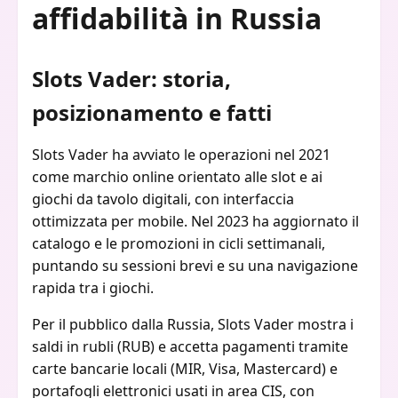
affidabilità in Russia
Slots Vader: storia,
posizionamento e fatti
Slots Vader ha avviato le operazioni nel 2021
come marchio online orientato alle slot e ai
giochi da tavolo digitali, con interfaccia
ottimizzata per mobile. Nel 2023 ha aggiornato il
catalogo e le promozioni in cicli settimanali,
puntando su sessioni brevi e su una navigazione
rapida tra i giochi.
Per il pubblico dalla Russia, Slots Vader mostra i
saldi in rubli (RUB) e accetta pagamenti tramite
carte bancarie locali (MIR, Visa, Mastercard) e
portafogli elettronici usati in area CIS, con