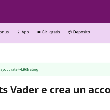
Bonus
📱 App
🎟️ Giri gratis
💳 Deposito
payout rate
⭐
4.6/5
rating
ots Vader e crea un acc