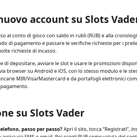
 nuovo account su Slots Vade
so al conto di gioco con saldo in rubli (RUB) e alla cronologi
di pagamento e passare le verifiche richieste per i prelievi: 
lte richieste di incasso.
e di depositare, avviare le slot e usare le promozioni disponi
via browser su Android e iOS, con lo stesso modulo e le stess
ncarie MIR/Visa/Mastercard e da portafogli elettronici comu
l pagamento.
one su Slots Vader
telefono, passo per passo?
Apri il sito, tocca “Registrati”, 
rriva via SMS o email. Poi scegli RUB come valuta del conto e