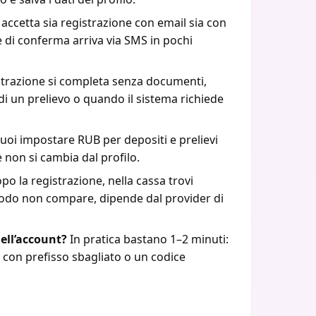
accetta sia registrazione con email sia con
ce di conferma arriva via SMS in pochi
strazione si completa senza documenti,
i un prelievo o quando il sistema richiede
uoi impostare RUB per depositi e prelievi
 e non si cambia dal profilo.
o la registrazione, nella cassa trovi
etodo non compare, dipende dal provider di
ell’account?
In pratica bastano 1–2 minuti:
o con prefisso sbagliato o un codice