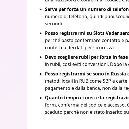
Serve per forza un numero di telefon
numero di telefono, quindi puoi sceglie
secondi.
Posso registrarmi su Slots Vader se
perché basta confermare contatto e pas
conferma dei dati per sicurezza.
Devo scegliere rubli per forza in fase
in rubli, così eviti conversioni. Dopo la
Posso registrarmi se sono in Russia e
metodi locali in RUB come SBP e carte 
pagamento e dalla banca, non dalla re
Quanto tempo ci mette la registrazio
form, conferma del codice e accesso. Gl
scaduto perché non è stato inserito su