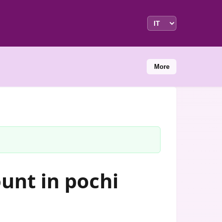
More
ount in pochi