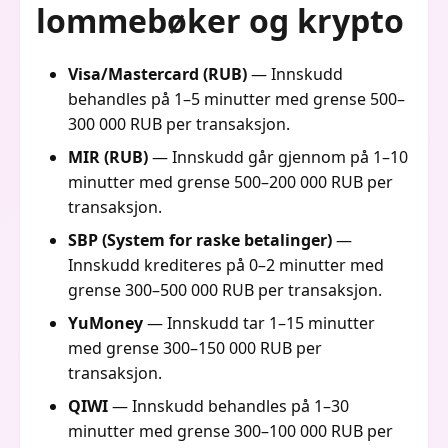
lommebøker og krypto
Visa/Mastercard (RUB)
— Innskudd
behandles på 1–5 minutter med grense 500–
300 000 RUB per transaksjon.
MIR (RUB)
— Innskudd går gjennom på 1–10
minutter med grense 500–200 000 RUB per
transaksjon.
SBP (System for raske betalinger)
—
Innskudd krediteres på 0–2 minutter med
grense 300–500 000 RUB per transaksjon.
YuMoney
— Innskudd tar 1–15 minutter
med grense 300–150 000 RUB per
transaksjon.
QIWI
— Innskudd behandles på 1–30
minutter med grense 300–100 000 RUB per