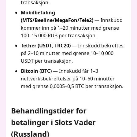
transaksjon.
Mobilbetaling
(MTS/Beeline/MegaFon/Tele2)
— Innskudd
kommer inn på 1–20 minutter med grense
100–15 000 RUB per transaksjon.
Tether (USDT, TRC20)
— Innskudd bekreftes
på 2–10 minutter med grense 10–10 000
USDT per transaksjon.
Bitcoin (BTC)
— Innskudd får 1–3
nettverksbekreftelser på 10–60 minutter
med grense 0,0005–0,5 BTC per transaksjon.
Behandlingstider for
betalinger i Slots Vader
(Russland)