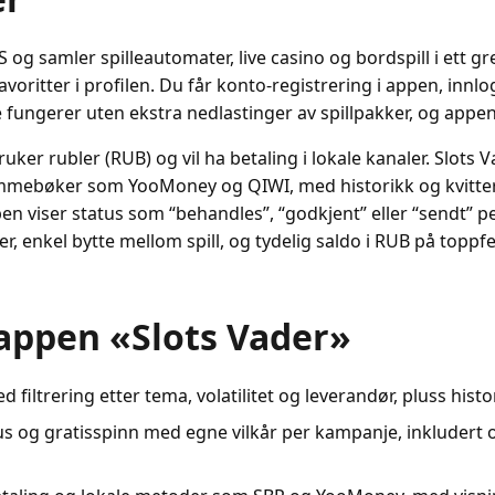
og samler spilleautomater, live casino og bordspill i ett gr
g favoritter i profilen. Du får konto-registrering i appen, in
e fungerer uten ekstra nedlastinger av spillpakker, og appe
uker rubler (RUB) og vil ha betaling i lokale kanaler. Slots 
ommebøker som YooMoney og QIWI, med historikk og kvitterin
 viser status som “behandles”, “godkjent” eller “sendt” pe
, enkel bytte mellom spill, og tydelig saldo i RUB på toppfe
appen «Slots Vader»
 filtrering etter tema, volatilitet og leverandør, pluss historik
s og gratisspinn med egne vilkår per kampanje, inkludert 