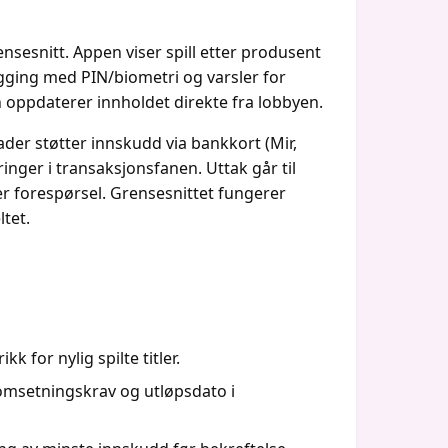
ensesnitt. Appen viser spill etter produsent
nlogging med PIN/biometri og varsler for
n oppdaterer innholdet direkte fra lobbyen.
Vader støtter innskudd via bankkort (Mir,
ger i transaksjonsfanen. Uttak går til
r forespørsel. Grensesnittet fungerer
ltet.
k for nylig spilte titler.
omsetningskrav og utløpsdato i