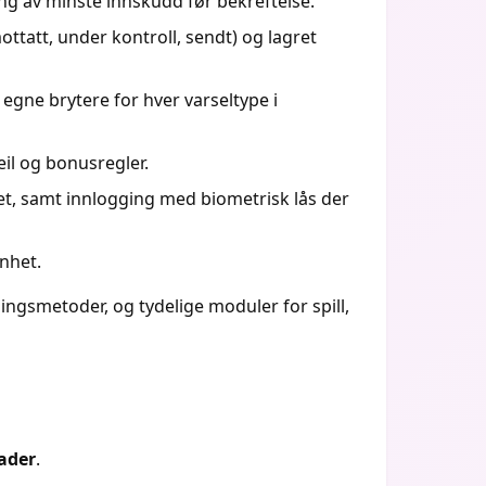
g av minste innskudd før bekreftelse.
ttatt, under kontroll, sendt) og lagret
egne brytere for hver varseltype i
eil og bonusregler.
tet, samt innlogging med biometrisk lås der
enhet.
ingsmetoder, og tydelige moduler for spill,
Vader
.