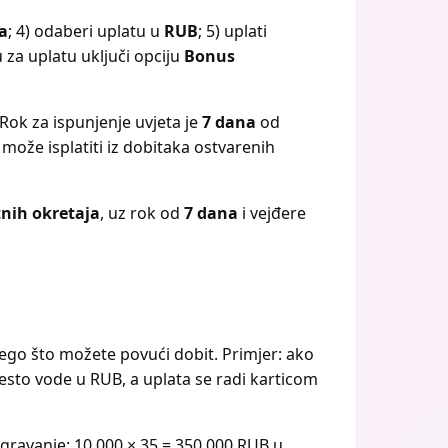
a
; 4) odaberi uplatu u
RUB
; 5) uplati
u za uplatu uključi opciju
Bonus
 Rok za ispunjenje uvjeta je
7 dana
od
 može isplatiti iz dobitaka ostvarenih
tnih okretaja
, uz rok od
7 dana
i vejđere
nego što možete povući dobit. Primjer: ako
često vode u RUB, a uplata se radi karticom
ravanje: 10.000 × 35 = 350.000 RUB u