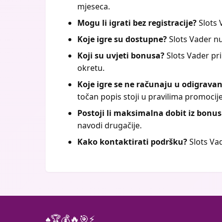
mjeseca.
Mogu li igrati bez registracije?
Slots 
Koje igre su dostupne?
Slots Vader nudi
Koji su uvjeti bonusa?
Slots Vader pri
okretu.
Koje igre se ne računaju u odigrava
točan popis stoji u pravilima promocije
Postoji li maksimalna dobit iz bonu
navodi drugačije.
Kako kontaktirati podršku?
Slots Vad
♠️
🏆
💰
🔥
🎯
⚡