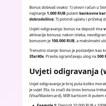
Bonus dobivaš ovako: 1) otvori račun u Slot
najmanje
1.000 RUB
putem
bankovne karti
dobrodošlice
; 7) potvrdi uplatu i pričekaj
Uvjeti odigravanja: bonus na depozit ima
v
aktivacije bonusa; nakon isteka, neodigrani
bonusom je
100.000 RUB
, a maksimalni ul
Trenutno stanje: bonus je postavljen kao
35x/40x
. Pravila ograničavaju ulog na
500
Uvjeti odigravanja (
Uvjet odigravanja je broj puta koliko mora
je uvjet 35x, to znači da iznos bonusa treb
(Visa/Mastercard), MIR karticom ili putem 
Example 1:
Depozit 10.000 RUB + 100%