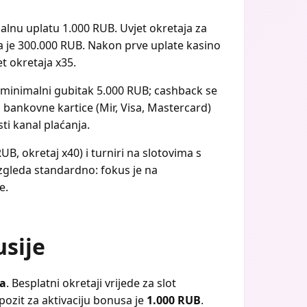
alnu uplatu 1.000 RUB. Uvjet okretaja za
sa je 300.000 RUB. Nakon prve uplate kasino
et okretaja x35.
 minimalni gubitak 5.000 RUB; cashback se
 bankovne kartice (Mir, Visa, Mastercard)
sti kanal plaćanja.
, okretaj x40) i turniri na slotovima s
zgleda standardno: fokus je na
e.
usije
ja
. Besplatni okretaji vrijede za slot
pozit za aktivaciju bonusa je
1.000 RUB
.