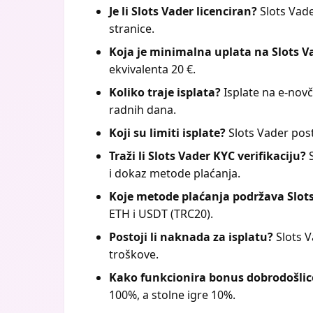
Je li Slots Vader licenciran?
Slots Vade
stranice.
Koja je minimalna uplata na Slots V
ekvivalenta 20 €.
Koliko traje isplata?
Isplate na e-nov
radnih dana.
Koji su limiti isplate?
Slots Vader posta
Traži li Slots Vader KYC verifikaciju?
S
i dokaz metode plaćanja.
Koje metode plaćanja podržava Slot
ETH i USDT (TRC20).
Postoji li naknada za isplatu?
Slots V
troškove.
Kako funkcionira bonus dobrodošlic
100%, a stolne igre 10%.