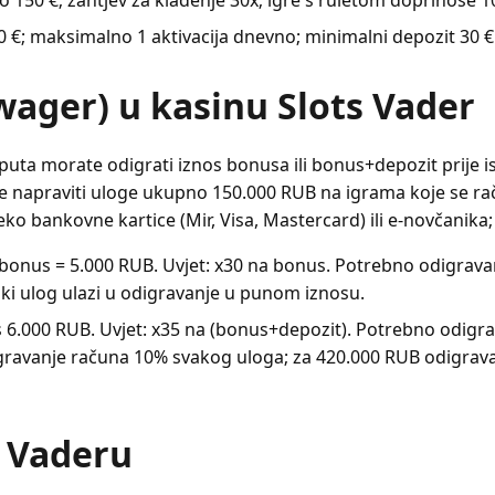
€; maksimalno 1 aktivacija dnevno; minimalni depozit 30 €
wager) u kasinu Slots Vader
puta morate odigrati iznos bonusa ili bonus+depozit prije i
 napraviti uloge ukupno 150.000 RUB na igrama koje se raču
eko bankovne kartice (Mir, Visa, Mastercard) ili e-novčanika;
onus = 5.000 RUB. Uvjet: x30 na bonus. Potrebno odigravan
ki ulog ulazi u odigravanje u punom iznosu.
6.000 RUB. Uvjet: x35 na (bonus+depozit). Potrebno odigrava
gravanje računa 10% svakog uloga; za 420.000 RUB odigravanj
s Vaderu