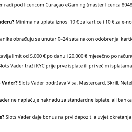
r radi pod licencom Curaçao eGaming (master licenca 8048/
aderu?
Minimalna uplata iznosi 10 € za kartice i 10 € za e-n
čanike obrađuju se unutar 0–24 sata nakon odobrenja, karti
vlja limit od 5.000 € po danu i 20.000 € mjesečno po računu; 
lots Vader traži KYC prije prve isplate ili pri većim isplat
s Vader?
Slots Vader podržava Visa, Mastercard, Skrill, Netel
ader ne naplaćuje naknadu za standardne isplate, ali banka il
e?
Slots Vader daje bonus na prvi depozit, a uvjet okretanja