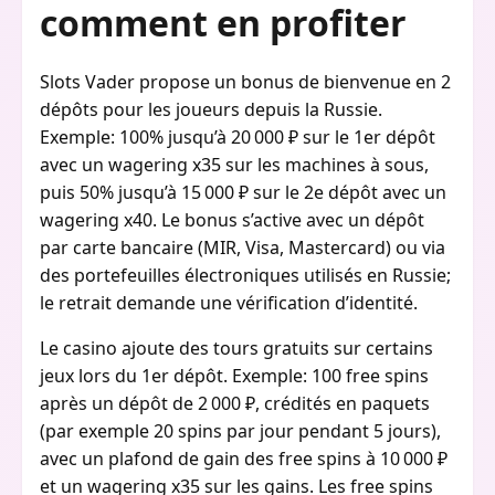
comment en profiter
Slots Vader propose un bonus de bienvenue en 2
dépôts pour les joueurs depuis la Russie.
Exemple: 100% jusqu’à 20 000 ₽ sur le 1er dépôt
avec un wagering x35 sur les machines à sous,
puis 50% jusqu’à 15 000 ₽ sur le 2e dépôt avec un
wagering x40. Le bonus s’active avec un dépôt
par carte bancaire (MIR, Visa, Mastercard) ou via
des portefeuilles électroniques utilisés en Russie;
le retrait demande une vérification d’identité.
Le casino ajoute des tours gratuits sur certains
jeux lors du 1er dépôt. Exemple: 100 free spins
après un dépôt de 2 000 ₽, crédités en paquets
(par exemple 20 spins par jour pendant 5 jours),
avec un plafond de gain des free spins à 10 000 ₽
et un wagering x35 sur les gains. Les free spins