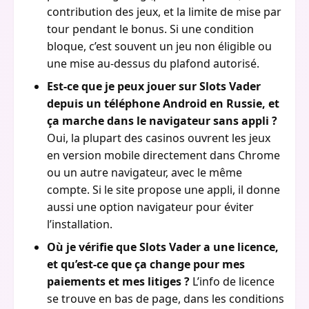
contribution des jeux, et la limite de mise par
tour pendant le bonus. Si une condition
bloque, c’est souvent un jeu non éligible ou
une mise au-dessus du plafond autorisé.
Est-ce que je peux jouer sur Slots Vader
depuis un téléphone Android en Russie, et
ça marche dans le navigateur sans appli ?
Oui, la plupart des casinos ouvrent les jeux
en version mobile directement dans Chrome
ou un autre navigateur, avec le même
compte. Si le site propose une appli, il donne
aussi une option navigateur pour éviter
l’installation.
Où je vérifie que Slots Vader a une licence,
et qu’est-ce que ça change pour mes
paiements et mes litiges ?
L’info de licence
se trouve en bas de page, dans les conditions