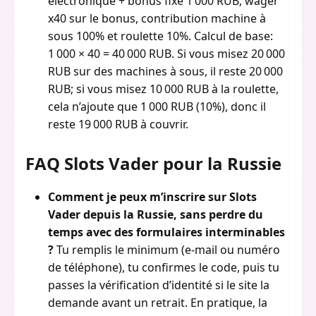
électronique + bonus fixe 1 000 RUB, wager
x40 sur le bonus, contribution machine à
sous 100% et roulette 10%. Calcul de base:
1 000 × 40 = 40 000 RUB. Si vous misez 20 000
RUB sur des machines à sous, il reste 20 000
RUB; si vous misez 10 000 RUB à la roulette,
cela n’ajoute que 1 000 RUB (10%), donc il
reste 19 000 RUB à couvrir.
FAQ Slots Vader pour la Russie
Comment je peux m’inscrire sur Slots
Vader depuis la Russie, sans perdre du
temps avec des formulaires interminables
?
Tu remplis le minimum (e-mail ou numéro
de téléphone), tu confirmes le code, puis tu
passes la vérification d’identité si le site la
demande avant un retrait. En pratique, la