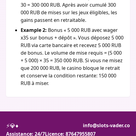
30 = 300 000 RUB. Après avoir cumulé 300
000 RUB de mises sur les jeux éligibles, les
gains passent en retraitable.
Example 2:
Bonus « 5 000 RUB avec wager
x35 sur bonus + dépôt ». Vous déposez 5 000
RUB via carte bancaire et recevez 5 000 RUB
de bonus. Le volume de mise requis = (5 000
+ 5 000) × 35 = 350 000 RUB. Si vous ne misez
que 200 000 RUB, le casino bloque le retrait
et conserve la condition restante: 150 000
RUB à miser.
⚡
💎
♦️
info@slots-vader.co
Assistance: 24/7
Licence: 87647955807