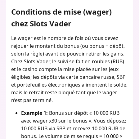
Conditions de mise (wager)
chez Slots Vader
Le wager est le nombre de fois où vous devez
rejouer le montant du bonus (ou bonus + dépôt,
selon la règle) avant de pouvoir retirer les gains.
Chez Slots Vader, le suivi se fait en roubles (RUB)
et le casino compte la mise placée sur les jeux
éligibles; les dépôts via carte bancaire russe, SBP
et portefeuilles électroniques alimentent le solde,
mais le retrait reste bloqué tant que le wager
n’est pas terminé.
Example 1:
Bonus sur dépôt « 10 000 RUB
avec wager x30 sur le bonus ». Vous déposez
10 000 RUB via SBP et recevez 10 000 RUB de
bonus. Le volume de mise requis = 10 000 ×