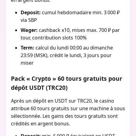
Deposit:
cumul hebdomadaire min. 3 000 ₽
via SBP
Wager:
cashback x10, mises max. 700 ₽ par
tour, contribution slots 100%
Term:
calcul du lundi 00:00 au dimanche
23:59 (MSK), crédit le lundi, 3 jours pour
miser
Pack « Crypto » 60 tours gratuits pour
dépôt USDT (TRC20)
Après un dépôt en USDT sur TRC20, le casino
attribue 60 tours gratuits sur une machine à sous
sélectionnée. Les gains des tours gratuits sont
crédités en argent bonus.
Deposit:
min. 5 000 ₽ équivalent en USDT