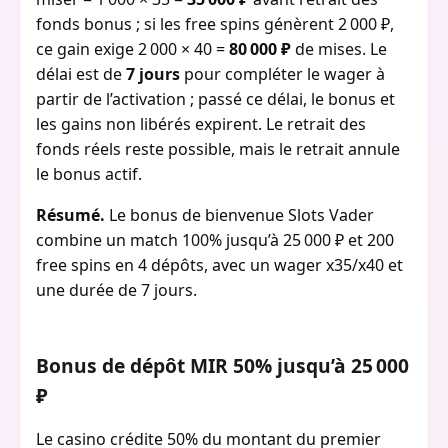
fonds bonus ; si les free spins génèrent 2 000 ₽,
ce gain exige 2 000 × 40 =
80 000 ₽
de mises. Le
délai est de
7 jours
pour compléter le wager à
partir de l’activation ; passé ce délai, le bonus et
les gains non libérés expirent. Le retrait des
fonds réels reste possible, mais le retrait annule
le bonus actif.
Résumé.
Le bonus de bienvenue Slots Vader
combine un match 100% jusqu’à 25 000 ₽ et 200
free spins en 4 dépôts, avec un wager x35/x40 et
une durée de 7 jours.
Bonus de dépôt MIR 50% jusqu’à 25 000
₽
Le casino crédite 50% du montant du premier