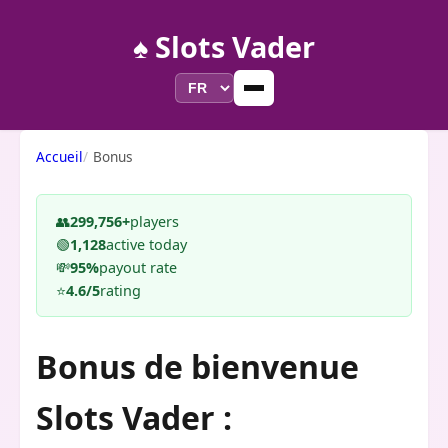
♠️ Slots Vader
Accueil
Bonus
👥
299,756+
players
🟢
1,128
active today
💸
95%
payout rate
⭐
4.6/5
rating
Bonus de bienvenue
Slots Vader :