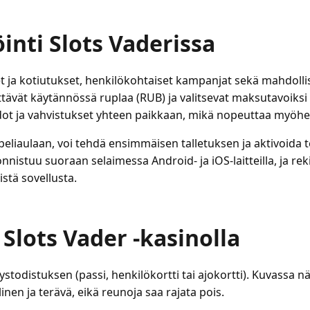
öinti Slots Vaderissa
et ja kotiutukset, henkilökohtaiset kampanjat sekä mahdollis
ttävät käytännössä ruplaa (RUB) ja valitsevat maksutavoiksi
iedot ja vahvistukset yhteen paikkaan, mikä nopeuttaa myö
peliaulaan, voi tehdä ensimmäisen talletuksen ja aktivoida te
ö onnistuu suoraan selaimessa Android- ja iOS-laitteilla, ja 
istä sovellusta.
 Slots Vader -kasinolla
yystodistuksen (passi, henkilökortti tai ajokortti). Kuvassa n
inen ja terävä, eikä reunoja saa rajata pois.