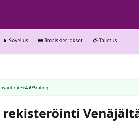
📱 Sovellus
🎟️ Ilmaiskierrokset
💳 Talletus
payout rate
⭐
4.6/5
rating
n rekisteröinti Venäjält