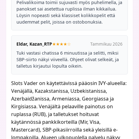
Pelivalikoima toimii sujuvasti myös puhelimella, ja
panokset sai asetettua ruplissa ilman kikkailua.
Löysin nopeasti sekä klassiset kolikkopelit että
uudemmat pelit, joissa on ostobonuksia.
Eldar, Kazan_RTP
★★★★☆
Tammikuu 2026
Tuki vastasi chatissa 6 minuutissa ja selitti, miksi
SBP-siirto näkyi viiveellä. Ohjeet olivat selkeät, ja
talletus kirjautui lopulta oikein.
Slots Vader on käytettävissä pääosin IVY-alueella:
Venäjällä, Kazakstanissa, Uzbekistanissa,
Azerbaidžanissa, Armeniassa, Georgiassa ja
Kirgisiassa. Venäjältä pelaaville painotus on
ruplassa (RUB), ja talletukset hoituvat
käytännössä pankkikorteilla (Mir, Visa,
Mastercard), SBP-pikasiirroilla sekä yleisillä e-
lompakoilla. Alueen ulkopuolella palvelu näkyy