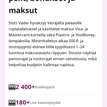
maksut
Slots Vader hyväksyy Venäjältä pelaaville
ruplatalletukset ja käsittelee maksut Visa- ja
Mastercard-korteilla sekä Piastrix- ja YooMoney-
lompakoilla. Minimitalletus alkaa 500 ₽, ja
nostopyyntö etenee tilille tyypillisesti 1–24
tunnissa maksutavasta riippuen. Sivusto näyttää
panosrajat ja nostorajat ennen vahvistusta, mikä
helpottaa budjetin hallintaa ruplissa.
🎰
2 400+
Kolikkopelit
🎰
180+
Live-kasinopöydät