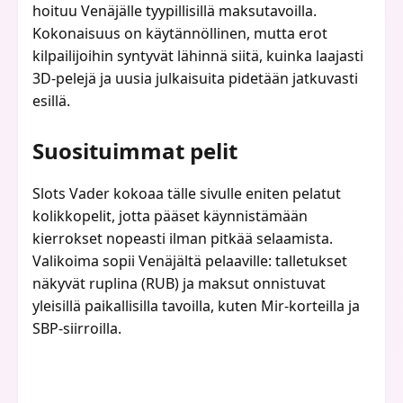
hoituu Venäjälle tyypillisillä maksutavoilla.
Kokonaisuus on käytännöllinen, mutta erot
kilpailijoihin syntyvät lähinnä siitä, kuinka laajasti
3D-pelejä ja uusia julkaisuita pidetään jatkuvasti
esillä.
Suosituimmat pelit
Slots Vader kokoaa tälle sivulle eniten pelatut
kolikkopelit, jotta pääset käynnistämään
kierrokset nopeasti ilman pitkää selaamista.
Valikoima sopii Venäjältä pelaaville: talletukset
näkyvät ruplina (RUB) ja maksut onnistuvat
yleisillä paikallisilla tavoilla, kuten Mir-korteilla ja
SBP-siirroilla.