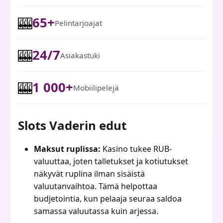
🎰
65+
Pelintarjoajat
🎰
24/7
Asiakastuki
🎰
1 000+
Mobiilipelejä
Slots Vaderin edut
Maksut ruplissa:
Kasino tukee RUB-
valuuttaa, joten talletukset ja kotiutukset
näkyvät ruplina ilman sisäistä
valuutanvaihtoa. Tämä helpottaa
budjetointia, kun pelaaja seuraa saldoa
samassa valuutassa kuin arjessa.