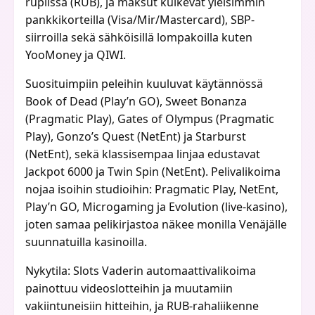
ruplissa (RUB), ja maksut kulkevat yleisimmin
pankkikorteilla (Visa/Mir/Mastercard), SBP-
siirroilla sekä sähköisillä lompakoilla kuten
YooMoney ja QIWI.
Suosituimpiin peleihin kuuluvat käytännössä
Book of Dead (Play’n GO), Sweet Bonanza
(Pragmatic Play), Gates of Olympus (Pragmatic
Play), Gonzo’s Quest (NetEnt) ja Starburst
(NetEnt), sekä klassisempaa linjaa edustavat
Jackpot 6000 ja Twin Spin (NetEnt). Pelivalikoima
nojaa isoihin studioihin: Pragmatic Play, NetEnt,
Play’n GO, Microgaming ja Evolution (live-kasino),
joten samaa pelikirjastoa näkee monilla Venäjälle
suunnatuilla kasinoilla.
Nykytila: Slots Vaderin automaattivalikoima
painottuu videoslotteihin ja muutamiin
vakiintuneisiin hitteihin, ja RUB-rahaliikenne