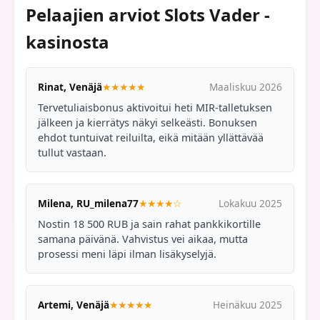
Pelaajien arviot Slots Vader -
kasinosta
Rinat, Venäjä
★★★★★
Maaliskuu 2026
Tervetuliaisbonus aktivoitui heti MIR-talletuksen
jälkeen ja kierrätys näkyi selkeästi. Bonuksen
ehdot tuntuivat reiluilta, eikä mitään yllättävää
tullut vastaan.
Milena, RU_milena77
★★★★☆
Lokakuu 2025
Nostin 18 500 RUB ja sain rahat pankkikortille
samana päivänä. Vahvistus vei aikaa, mutta
prosessi meni läpi ilman lisäkyselyjä.
Artemi, Venäjä
★★★★★
Heinäkuu 2025