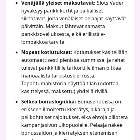
Venäjällä yleiset maksutavat:
Slots Vader
hyväksyy pankkikortit ja paikalliset
siirtotavat, joita venäläiset pelaajat käyttävät
päivittäin. Maksut lähtevät samasta
pankkisovelluksesta, eikä erillistä e-
lompakkoa tarvita.
Nopeat kotiutukset:
Kotiutukset käsitellään
automaattisesti pienissä summissa, ja rahat
tulevat pankkitilille tai kortille ilman pitkää
manuaalista tarkistuskierrosta.
Tapahtumahistoria näyttää tilan (odottaa,
käsittelyssä, maksettu) yhdellä rivillä.
Selkeä bonuslogiikka:
Bonusehdoissa on
erikseen ilmoitettu kierrätys, aikaraja ja
pelikohtaiset rajoitukset, eikä ehtoja piiloteta
kampanjasivun ulkopuolelle. Pelaaja näkee
bonussaldon ja kierrätyksen etenemisen