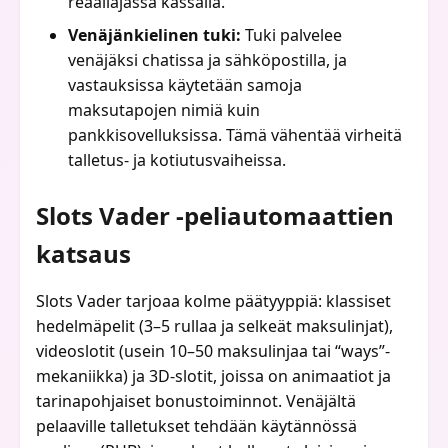
reaaliajassa kassalla.
Venäjänkielinen tuki:
Tuki palvelee
venäjäksi chatissa ja sähköpostilla, ja
vastauksissa käytetään samoja
maksutapojen nimiä kuin
pankkisovelluksissa. Tämä vähentää virheitä
talletus- ja kotiutusvaiheissa.
Slots Vader -peliautomaattien
katsaus
Slots Vader tarjoaa kolme päätyyppiä: klassiset
hedelmäpelit (3–5 rullaa ja selkeät maksulinjat),
videoslotit (usein 10–50 maksulinjaa tai “ways”-
mekaniikka) ja 3D-slotit, joissa on animaatiot ja
tarinapohjaiset bonustoiminnot. Venäjältä
pelaaville talletukset tehdään käytännössä