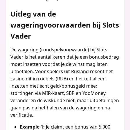
Uitleg van de
wageringvoorwaarden bij Slots
Vader
De wagering (rondspelvoorwaarde) bij Slots
Vader is het aantal keren dat je een bonusbedrag
moet inzetten voordat je de winst mag laten
uitbetalen. Voor spelers uit Rusland rekent het
casino dit in roebels (RUB) en het telt alleen
inzetten met echt geld/bonusgeld mee;
stortingen via MIR-kaart, SBP en YooMoney
veranderen de wiskunde niet, maar uitbetalingen
gaan pas na het halen van de wagering en na
verificatie.
Example 1:
Je claimt een bonus van 5.000