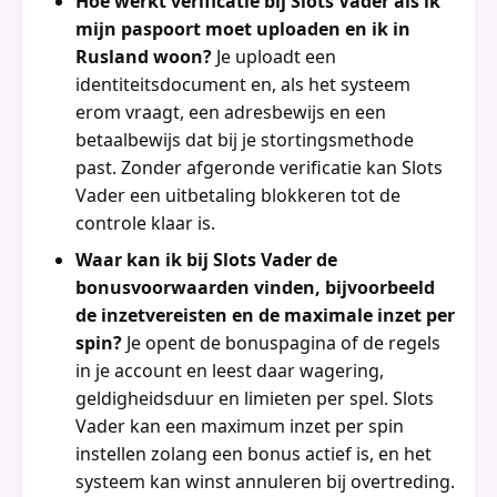
Hoe werkt verificatie bij Slots Vader als ik
mijn paspoort moet uploaden en ik in
Rusland woon?
Je uploadt een
identiteitsdocument en, als het systeem
erom vraagt, een adresbewijs en een
betaalbewijs dat bij je stortingsmethode
past. Zonder afgeronde verificatie kan Slots
Vader een uitbetaling blokkeren tot de
controle klaar is.
Waar kan ik bij Slots Vader de
bonusvoorwaarden vinden, bijvoorbeeld
de inzetvereisten en de maximale inzet per
spin?
Je opent de bonuspagina of de regels
in je account en leest daar wagering,
geldigheidsduur en limieten per spel. Slots
Vader kan een maximum inzet per spin
instellen zolang een bonus actief is, en het
systeem kan winst annuleren bij overtreding.