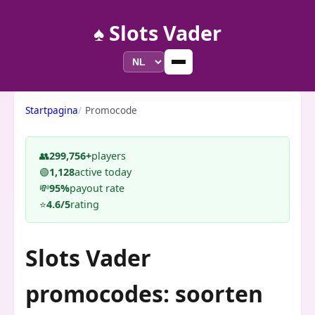
♠️ Slots Vader
Startpagina
Promocode
👥
299,756+
players
🟢
1,128
active today
💸
95%
payout rate
⭐
4.6/5
rating
Slots Vader
promocodes: soorten