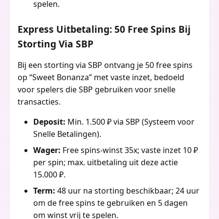
spelen.
Express Uitbetaling: 50 Free Spins Bij
Storting Via SBP
Bij een storting via SBP ontvang je 50 free spins
op “Sweet Bonanza” met vaste inzet, bedoeld
voor spelers die SBP gebruiken voor snelle
transacties.
Deposit:
Min. 1.500 ₽ via SBP (Systeem voor
Snelle Betalingen).
Wager:
Free spins-winst 35x; vaste inzet 10 ₽
per spin; max. uitbetaling uit deze actie
15.000 ₽.
Term:
48 uur na storting beschikbaar; 24 uur
om de free spins te gebruiken en 5 dagen
om winst vrij te spelen.