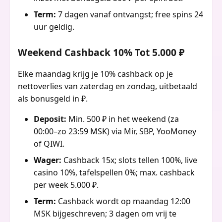
Term:
7 dagen vanaf ontvangst; free spins 24
uur geldig.
Weekend Cashback 10% Tot 5.000 ₽
Elke maandag krijg je 10% cashback op je
nettoverlies van zaterdag en zondag, uitbetaald
als bonusgeld in ₽.
Deposit:
Min. 500 ₽ in het weekend (za
00:00–zo 23:59 MSK) via Mir, SBP, YooMoney
of QIWI.
Wager:
Cashback 15x; slots tellen 100%, live
casino 10%, tafelspellen 0%; max. cashback
per week 5.000 ₽.
Term:
Cashback wordt op maandag 12:00
MSK bijgeschreven; 3 dagen om vrij te