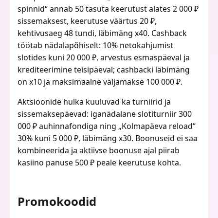
spinnid“ annab 50 tasuta keerutust alates 2 000 ₽
sissemaksest, keerutuse väärtus 20 ₽,
kehtivusaeg 48 tundi, läbimäng x40. Cashback
töötab nädalapõhiselt: 10% netokahjumist
slotides kuni 20 000 ₽, arvestus esmaspäeval ja
krediteerimine teisipäeval; cashbacki läbimäng
on x10 ja maksimaalne väljamakse 100 000 ₽.
Aktsioonide hulka kuuluvad ka turniirid ja
sissemaksepäevad: iganädalane slotiturniir 300
000 ₽ auhinnafondiga ning „Kolmapäeva reload“
30% kuni 5 000 ₽, läbimäng x30. Boonuseid ei saa
kombineerida ja aktiivse boonuse ajal piirab
kasiino panuse 500 ₽ peale keerutuse kohta.
Promokoodid