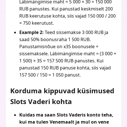
Läbimängimise maht = 5 000 × 30 = 150 000
RUB panustes. Kui panustad keskmiselt 200
RUB keerutuse kohta, siis vajad 150 000 / 200
= 750 keerutust.
Example 2:
Teed sissemakse 3 000 RUB ja
saad 50% boonusraha 1 500 RUB.
Panustamisnõue on x35 boonusele +
sissemaksele. Läbimängimise maht = (3 000 +
1 500) × 35 = 157 500 RUB panustes. Kui
panustad 150 RUB panuse kohta, siis vajad
157 500 / 150 = 1 050 panust.
Korduma kippuvad küsimused
Slots Vaderi kohta
Kuidas ma saan Slots Vaderis konto teha,
kui ma tulen Venemaalt ja mul on vene