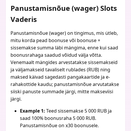
Panustamisnõue (wager) Slots
Vaderis
Panustamisnõue (wager) on tingimus, mis ütleb,
mitu korda pead boonuse või boonuse +
sissemakse summa läbi mängima, enne kui saad
boonusrahaga saadud võidud välja võtta.
Venemaalt mängides arvestatakse sissemakseid
ja väljamakseid tavaliselt rublades (RUB) ning
maksed käivad sagedasti pangakaartide ja e-
rahakottide kaudu; panustamisnõue arvutatakse
siiski panuste summade järgi, mitte makseviisi
järgi.
Example 1:
Teed sissemakse 5 000 RUB ja
saad 100% boonusraha 5 000 RUB.
Panustamisnõue on x30 boonusele.