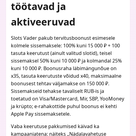
töötavad ja
aktiveeruvad
Slots Vader pakub tervitusboonust esimesele
kolmele sissemaksele: 100% kuni 15 000 ₽ + 100
tasuta keerutust (ainult valitud slotid), teisel
sissemaksel 50% kuni 10 000 ₽ ja kolmandal 25%
kuni 10 000 ₽. Boonusraha läbimängunõue on
x35, tasuta keerutuste võidud x40, maksimaalne
boonusest tehtav väljamakse on 150 000 ₽.
Sissemakseid tehakse tavaliselt RUB-is ja
toetatud on Visa/Mastercard, Mir, SBP, YooMoney
ja krüpto; e-rahakottide puhul boonus ei kehti
Apple Pay sissemaksetele.
Vaba keerutuse pakkumised käivad ka
kampaaniatena: näiteks „Nädalavahetuse