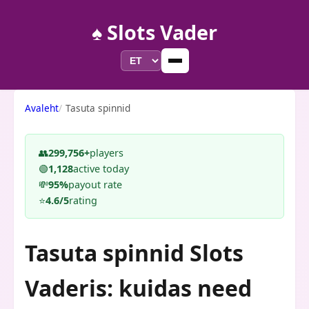
♠️ Slots Vader
Avaleht
Tasuta spinnid
👥
299,756+
players
🟢
1,128
active today
💸
95%
payout rate
⭐
4.6/5
rating
Tasuta spinnid Slots
Vaderis: kuidas need