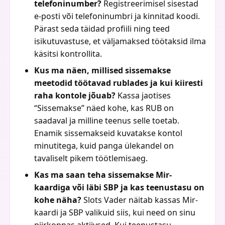
telefoninumber?
Registreerimisel sisestad
e-posti või telefoninumbri ja kinnitad koodi.
Pärast seda täidad profiili ning teed
isikutuvastuse, et väljamaksed töötaksid ilma
käsitsi kontrollita.
Kus ma näen, millised sissemakse
meetodid töötavad rublades ja kui kiiresti
raha kontole jõuab?
Kassa jaotises
“Sissemakse” näed kohe, kas RUB on
saadaval ja milline teenus selle toetab.
Enamik sissemakseid kuvatakse kontol
minutitega, kuid panga ülekandel on
tavaliselt pikem töötlemisaeg.
Kas ma saan teha sissemakse Mir-
kaardiga või läbi SBP ja kas teenustasu on
kohe näha?
Slots Vader näitab kassas Mir-
kaardi ja SBP valikuid siis, kui need on sinu
piirkonnas aktiivsed. Kui teenustasu