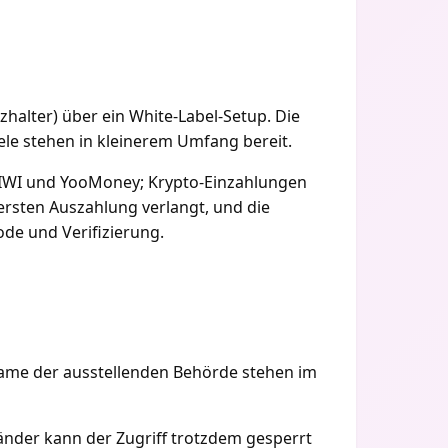
zhalter) über ein White-Label-Setup. Die
iele stehen in kleinerem Umfang bereit.
 QIWI und YooMoney; Krypto-Einzahlungen
ersten Auszahlung verlangt, und die
ode und Verifizierung.
 Name der ausstellenden Behörde stehen im
 Länder kann der Zugriff trotzdem gesperrt