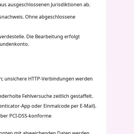
 aus ausgeschlossenen Jurisdiktionen ab.
essnachweis. Ohne abgeschlossene
rdestelle. Die Bearbeitung erfolgt
 Kundenkonto.
ten; unsichere HTTP-Verbindungen werden
rholte Fehlversuche zeitlich gestaffelt.
nticator-App oder Einmalcode per E‑Mail).
 über PCI-DSS-konforme
 Konten mit abweichenden Daten werden