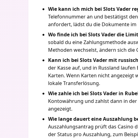
Wie kann ich mich bei Slots Vader re
Telefonnummer an und bestätigst den 
anfordert, lädst du die Dokumente im 
Wo finde ich bei Slots Vader die Lim
sobald du eine Zahlungsmethode ausw
Methoden wechselst, ändern sich die G
Kann ich bei Slots Vader mit russisc
der Kasse auf, und in Russland laufen
Karten. Wenn Karten nicht angezeigt we
lokale Transferlösung.
Wie zahle ich bei Slots Vader in Ru
Kontowährung und zahlst dann in der K
angezeigt.
Wie lange dauert eine Auszahlung bei
Auszahlungsantrag prüft das Casino d
der Status pro Auszahlung, zum Beispi