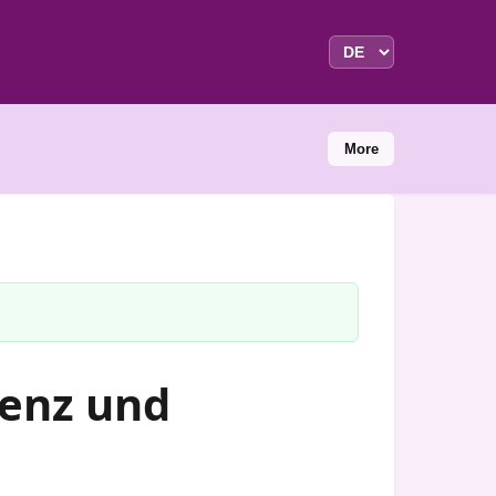
More
zenz und