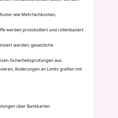
 Muster wie Mehrfachkonten,
e werden protokolliert und rollenbasiert
siert werden; gesetzliche
lösen Sicherheitsprüfungen aus.
ivieren; Änderungen an Limits greifen mit
Zahlungen über Bankkarten